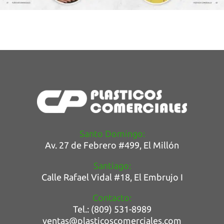
Santo Domingo:
Av. 27 de Febrero #499, E
l Millón
Santiago:
Calle Rafael Vidal #18, El Embrujo I
Contacto:
Tel.: (809) 531-8989
ventas@plasticoscomerciales.com