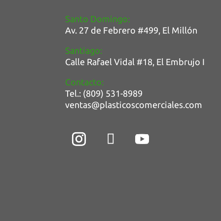
Santo Domingo:
Av. 27 de Febrero #499, E
l Millón
Santiago:
Calle Rafael Vidal #18, El Embrujo I
Contacto:
Tel.: (809) 531-8989
ventas@plasticoscomerciales.com