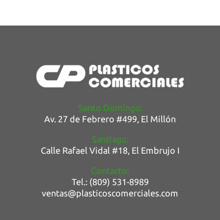
Santo Domingo:
Av. 27 de Febrero #499, E
l Millón
Santiago:
Calle Rafael Vidal #18, El Embrujo I
Contacto:
Tel.: (809) 531-8989
ventas@plasticoscomerciales.com