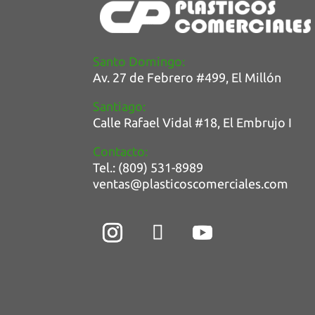
Santo Domingo:
Av. 27 de Febrero #499, E
l Millón
Santiago:
Calle Rafael Vidal #18, El Embrujo I
Contacto:
Tel.: (809) 531-8989
ventas@plasticoscomerciales.com