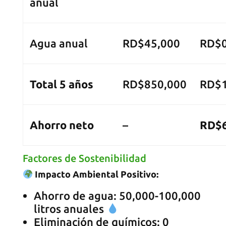
anual
Agua anual
RD$45,000
RD$
Total 5 años
RD$850,000
RD$1
Ahorro neto
–
RD$6
Factores de Sostenibilidad
Impacto Ambiental Positivo:
Ahorro de agua: 50,000-100,000
litros anuales
Eliminación de químicos: 0