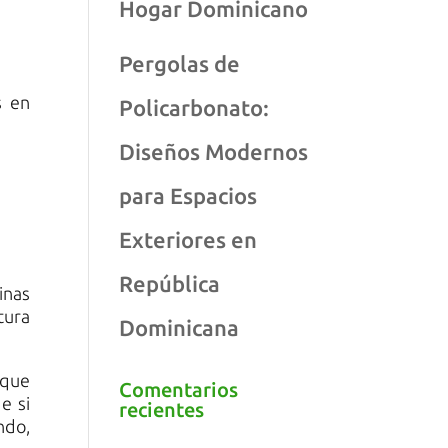
Hogar Dominicano
Pergolas de
s en
Policarbonato:
Diseños Modernos
para Espacios
Exteriores en
República
inas
tura
Dominicana
 que
Comentarios
e si
recientes
ndo,