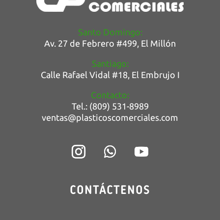
Santo Domingo:
Av. 27 de Febrero #499, E
l Millón
Santiago:
Calle Rafael Vidal #18, El Embrujo I
Contacto:
Tel.: (809) 531-8989
ventas@plasticoscomerciales.com
CONTÁCTENOS