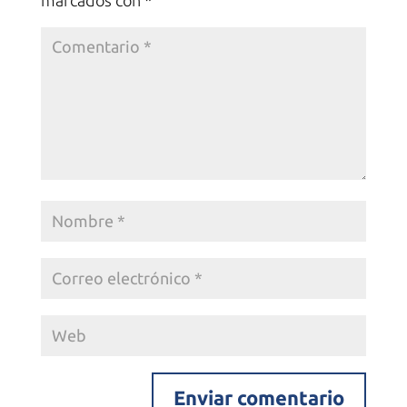
marcados con
*